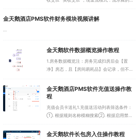
式，本班收款减去退款等于上交的钱应收交
班：确定的房费和消费上交实收交班：账务结
金天鹅酒店PMS软件财务模块视频讲解
算状态为已结的消费上交“备用金设...
...
金天鹅软件数据概览操作教程
1.房务数据概览注：房务完成扫房后会【置
净】房态，且【房间易耗品】会记录，但不会
算【提成】，需【审核】过才算提成，即审核
过后才会出现到【房扫记录】1.1房务概览数据
金天鹅酒店PMS软件充值送操作教
用途房务主管的工作台，用来查看今日房...
程
充值会员卡送礼1.充值送活动列表筛选条件：
①. 根据规则名称模糊搜索②. 根据启用禁用
状态搜索③. 活动可以随时禁用修改删除(因为
此活动是实时使用，不存在使用后活动被更
金天鹅软件长包房入住操作教程