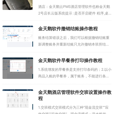
酒店：金天鹅云PMS酒店管理软件也称金天鹅
2号店长云版系统提示 :是否开启硬件 程序,桌
面有个 鹅暖石 或者PLUS插件 需要先启动。如
果打开了鹅暖石（金天鹅硬件对接程序）还是
金天鹅软件撤销结账操作教程
制卡失败，那么我们先去门...
账务结算错误之后，我们可以根据撤销结账重
新调整账务并重新结账只允许撤销本班所结账
务，且不能包含夜审房费。先操作部分结账，
在操作撤销结账。...
金天鹅软件早餐券打印操作教程
1.系统增发的早餐券是支持打印条码的；2.以小
商品入账的早餐券，属于账务，不能进行条码
打印，可单独勾选此项账务，进行单据打印...
金天鹅酒店管理软件交班设置操作教
程
1.交班模式交班模式分为三种“现金流交班“”应
收交班”“实收交班“，现金流模式：流水账的模