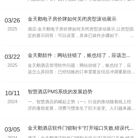
天鹅软件上没有记录，这种该怎么处理？操作教程：酒
店自行操作补录，将账务录入到pms。入账项目、及商
户订...
金天鹅电子房价牌如何关闭房型滚动展示
03/26
2025
酒店:金天鹅电子房价牌如何关闭房型滚动展示,让房型固
定的展示回答：可以设置，具体已操作步骤如下.
1、点左上角金天鹅云P...
金天鹅软件：网站挂错了，账也结了，应该怎么弄
03/22
2025
金天鹅酒店管理软件问题：网站挂错了，账也结了，应
该怎么弄回答：已经结账的订单需要反结后冲调重新挂
账，操作路径如下： 订单--订单查询-...
智慧酒店PMS系统的发展趋势
10/11
2024
一、智慧酒店的崛起之势（一）行业的推动随着线上经
济的蓬勃发展，消费习惯发生了巨大改变。人们越来越
倾向于便捷、高效的消费方式，这也对酒店行业提出了
新的要求。从规模上看，酒店行业市场不断扩大，竞争
日益激烈...
金天鹅酒店软件门锁制卡“打开端口失败,错误代码1port=2”
03/05
2024
酒店：金天鹅酒店软件门锁制卡提示“打开端口失败,错误