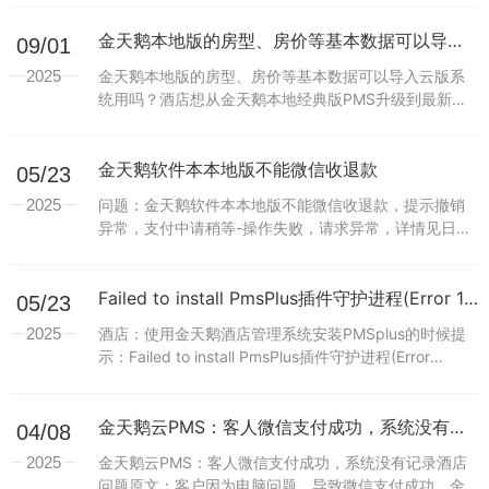
预订单--勾选保存...
金天鹅本地版的房型、房价等基本数据可以导入云版系统用吗？
09/01
2025
金天鹅本地版的房型、房价等基本数据可以导入云版系
统用吗？酒店想从金天鹅本地经典版PMS升级到最新的
云PMS酒店管理系统解答：1、金天鹅本地单机版PMS的
会员信息、会员余额、会员积分可以导出按照云PMS...
金天鹅软件本本地版不能微信收退款
05/23
2025
问题：金天鹅软件本本地版不能微信收退款，提示撤销
异常，支付中请稍等-操作失败，请求异常，详情见日志
处理办法：找到金天鹅本地版PMS酒店管理软件证书删
除掉，重启服务端，用天鹅付收退款试一试...
Failed to install PmsPlus插件守护进程(Error 1073)什么意思？
05/23
2025
酒店：使用金天鹅酒店管理系统安装PMSplus的时候提
示：Failed to install PmsPlus插件守护进程(Error
1073)？处理办法：PMSplus是金天鹅对接身份证阅读
器、对接...
金天鹅云PMS：客人微信支付成功，系统没有记录
04/08
2025
金天鹅云PMS：客人微信支付成功，系统没有记录酒店
问题原文：客户因为电脑问题，导致微信支付成功，金