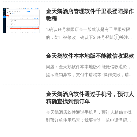
金天鹅酒店管理软件千里眼登陆操作
教程
1.确认账号权限店长一般默认是有千里眼权限
的，防止被修改，确认下2.账号登陆①关注金
天鹅微信公众号②菜单栏选择【2号店长】③
登陆成功后，界面会有账号姓名，绑定的酒
金天鹅软件本本地版不能微信收退款
店，确认无误，就可以直接访问千里眼了...
问题：金天鹅软件本本地版不能微信收退款，
提示撤销异常，支付中请稍等-操作失败，请求
异常，详情见日志处理办法：找到金天鹅本地
版PMS酒店管理软件证书删除掉，重启服务
金天鹅酒店软件通过手机号，预订人
端，用天鹅付收退款试一试...
精确查找到预订单
金天鹅酒店软件通过手机号，预订人精确查找
到预订单使用场景：我要查询一笔电话号码：
13623474666，预订人：张伟的预订单，我
可以将手机号与预订人输入预订单查询搜索