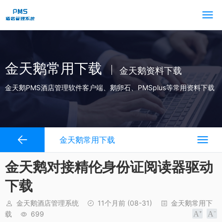
金天鹅常用下载
金天鹅资料下载
金天鹅PMS酒店管理软件客户端、鹅卵石、PMSplus等常用资料下载
金天鹅常用下载
金天鹅对接精伦身份证阅读器驱动
下载
金天鹅酒店管理系统
11个月前
(08-31)
金天鹅常用下
载
699