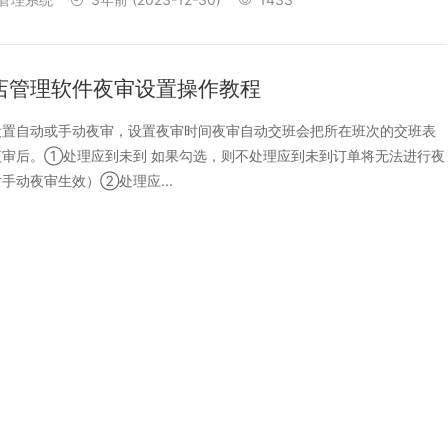
店管理软件夜审设置操作教程
设置自动或手动夜审，设置夜审时间夜审自动交班会把所在班次的交班表
夜审后。①处理应到未到 如果勾选，则不处理应到未到订单将无法进行夜
手动夜审生效）②处理应...
管理系统
3年前
(2023-12-30)
2313
店管理软件前台业务参数设置操作教程
置参数说明第一部分①启用健康助手：房态上有这样一个图标 用于显示房
我要配置健康度的公式可以【点我】设置。②不弹出客史：办理入住【刷
入姓名】时会跳出客史记录，查看...