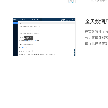
金天鹅酒
夜审设置注：
分为夜审前和
审（此设置仅对
金天鹅酒店
金天鹅酒
1.前台参数设
间的健康度，
身份证】或【输