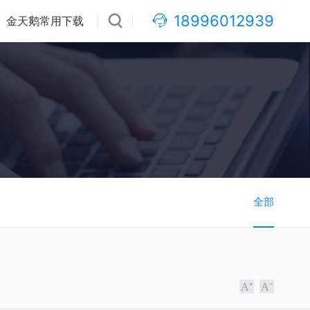
18996012939
金天鹅常用下载
全部