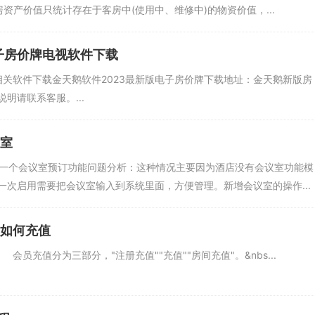
资产价值只统计存在于客房中(使用中、维修中)的物资价值，...
子房价牌电视软件下载
S相关软件下载金天鹅软件2023最新版电子房价牌下载地址：金天鹅新版房
说明请联系客服。...
议室
有一个会议室预订功能问题分析：这种情况主要因为酒店没有会议室功能模
次启用需要把会议室输入到系统里面，方便管理。新增会议室的操作...
员如何充值
员充值分为三部分，"注册充值""充值""房间充值"。&nbs...