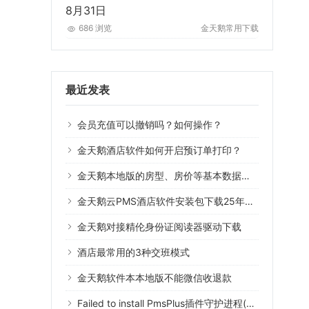
8月31日
686 浏览
金天鹅常用下载
最近发表
会员充值可以撤销吗？如何操作？
金天鹅酒店软件如何开启预订单打印？
金天鹅本地版的房型、房价等基本数据可以导入云版系统用吗？
金天鹅云PMS酒店软件安装包下载25年8月31日
金天鹅对接精伦身份证阅读器驱动下载
酒店最常用的3种交班模式
金天鹅软件本本地版不能微信收退款
Failed to install PmsPlus插件守护进程(Error 1073)什么意思？