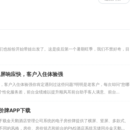
也纷纷开始带娃出发了。这是疫后第一个暑期旺季，我们不禁好奇，目
弹屏响应快，客户入住体验强
快，客户入住体验强你肯定遇到过这些问题?明明是老客户，每次却问“您哪
个性化服务差，前台业绩难以提升顺风耳前台助手客人满意、前台...
价牌APP下载
P下载金天鹅酒店管理公司系统的电子房价牌提供了横屏、竖屏、多款式、
同的风格，房价、房价状态和前台的PMS酒店系统无缝同步金天鹅...