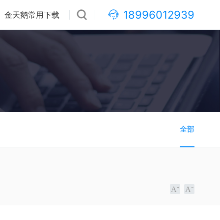
18996012939
金天鹅常用下载
全部