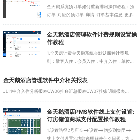
金天鹅系统预订单如何重新排房操作教程：预
订单-对应的预订单-详情-订单基本信息-更多
操作-排房总结:我有一笔预订单，需要重新调
整房型与房间，我可以在系统重新排房并保
金天鹅酒店管理软件计费规则设置操
存...
作教程
1.全天房计费金天鹅系统会默认四种计费规
则：散客入住，会员入住，中介入住，单位入
住，是禁用状态，酒店需要进行修改参数并且
启用。（支持新增规则名）注：如不需要起步
金天鹅酒店管理软件中介相关报表
价格，则把起步时间设置为1，价格设置为0...
JL11中介入住分析报表CW06挂账汇总报表CW07挂账明细报表...
金天鹅酒店PMS软件线上支付设置:
订房储值商城支付配置操作教程
1.设置路径2号店长—>设置—>切换到集团—>
线上支付设置2.功能说明解决什么问题，为什