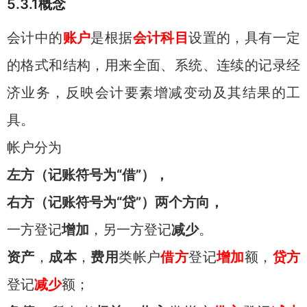
5.3.1概念
会计中的
账户
是根据
会计科目
设置的，具有一定
的格式和结构，用来全面、系统、连续的记录经
济业务，反映会计要素增减变动及其结果的工
具。
帐户分为
左方（记账符号为“借”），
右方（记账符号为“贷”）两个方向，
一方登记
增加
，另一方登记
减少
。
资产
，
成本
，
费用
类帐户
借方
登记
增加
额，
贷方
登记
减少
额；