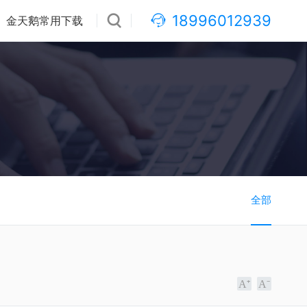
18996012939
金天鹅常用下载
全部