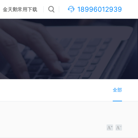
18996012939
金天鹅常用下载
全部