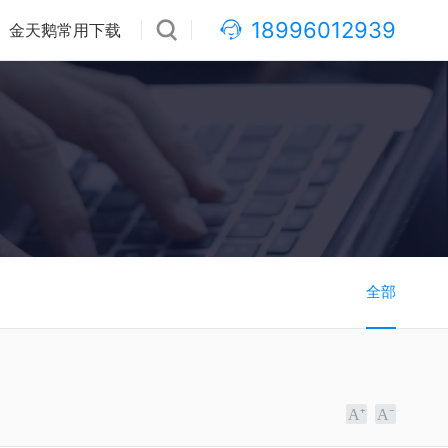
18996012939
金天鹅常用下载
全部