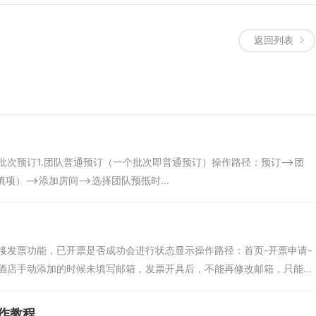
返回列表
次预订1.团队普通预订（一个批次即普通预订）操作路径：预订—>团
项）—>添加房间—>选择团队预抵时...
接发票功能，已开票是否成功会进行状态显示操作路径：首页-开票申请-
店手动添加的时候未填写邮箱，发票开具后，不能再修改邮箱，只能...
作教程