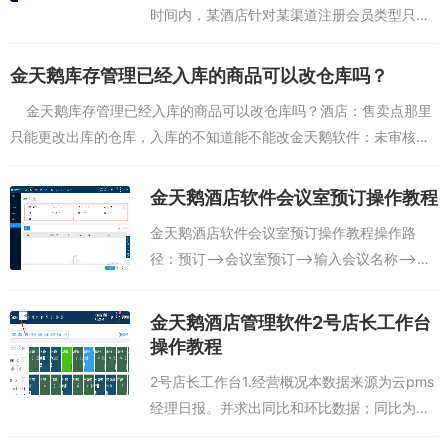
时间内，某酒店针对某渠道注册会员类型只允
许存在一个活动，保证活动唯一性例如：在本
月，星星酒店针对前台注册成为黄金会员的活
金天鹅库存管理已经入库的商品可以改仓库吗？
动只允许存在一个说明：①.注意是门店还...
金天鹅库存管理已经入库的商品可以改仓库吗？酒店：售卖点那里
只能更改出库的仓库，入库的不知道能不能改金天鹅软件：未审核的
话，点反审，重新入库即可酒店：审核了，已经使用金天鹅软...
金天鹅酒店软件会议室预订操作教程
金天鹅酒店软件会议室预订操作教程操作路
径：预订—>会议室预订—>输入会议名称—>
预订人信息—>会议排期—>选择会议室—>确
定保存。备注：会议室名称需要前往会议室维
金天鹅酒店管理软件2号店长工作台
护...
操作教程
2号店长工作台1.经营概况本数据来源为云pms
经理日报。并求出同比和环比数据；同比为本
日/本月对比去年本日/本月。环比数据对比上