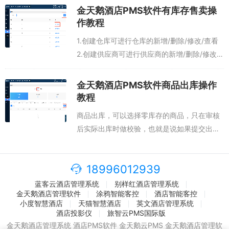
日和上月同期数据。计算公式：同比：今年和
金天鹅酒店PMS软件有库存售卖操
去年今天对波，本月和去年本月对比...
作教程
1.创建仓库可进行仓库的新增/删除/修改/查看
2.创建供应商可进行供应商的新增/删除/修改/
查看*为必填注意：新增供应商后，如已添加商
品并且上架，此处可添加商品。3.设置商品类
金天鹅酒店PMS软件商品出库操作
别可进行商品类别的新增/...
教程
商品出库，可以选择零库存的商品，只在审核
后实际出库时做校验，也就是说如果提交出库
单时，该商品无库存，是可以添加到出库单
的，如果在审核通过前，该商品有入库，则出
18996012939
库单可审核通过，但若商品仍是零库存，则审
核...
蓝客云酒店管理系统
别样红酒店管理系统
金天鹅酒店管理软件
涂鸦智能客控
酒店智能客控
小度智慧酒店
天猫智慧酒店
英文酒店管理系统
酒店投影仪
旅智云PMS国际版
金天鹅酒店管理系统 酒店PMS软件 金天鹅云PMS 金天鹅酒店管理软