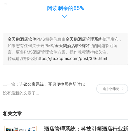
户。
阅读剩余的85%
移动支付是互联网技术在酒店管理中的又一重要应用。客人可以通过
手机 APP 或二维码等方式进行支付，提高了支付的便捷性和安全性。
同时，移动支付还可以减少酒店前台的现金交易，降低运营成本。
金天鹅酒店软件
PMS相关信息由
金天鹅酒店管理系统
整理发布，
（三）大数据与人工智能技术
如果您有任何关于云PMS/
金天鹅酒店收银软件
/的问题欢迎留
言。
更多PMS酒店管理软件方案、操作教程请持续关注。
客户画像分析是大数据与人工智能技术在酒店管理中的重要应用之
转载请注明出处
https://jte.xcpms.com/post/346.html
一。通过对客户行为数据的收集和分析，酒店可以了解客户的需求和
偏好，为客户提供更加个性化的服务。例如，根据客户的历史预订记
录和消费习惯，智能系统可以推荐适合客户的餐厅、景点等旅游资
上一篇：
连锁公寓系统：开启便捷居住新时代
源。同时，酒店还可以根据客户画像分析结果，制定更加精准的营销
返回列表
策略，提高营销效果。
没有最新的文章了...
价格动态调整是大数据与人工智能技术在酒店管理中的另一重要应
用。利用机器学习和大数据技术，酒店可以对市场价格进行预测和分
相关文章
析，为酒店制定合理的价格策略提供支持。根据历史数据和实时需
求，酒店可以运用人工智能技术实现房型自动分配和优化，提高酒店
收益。
酒店管理系统：科技引领酒店行业新