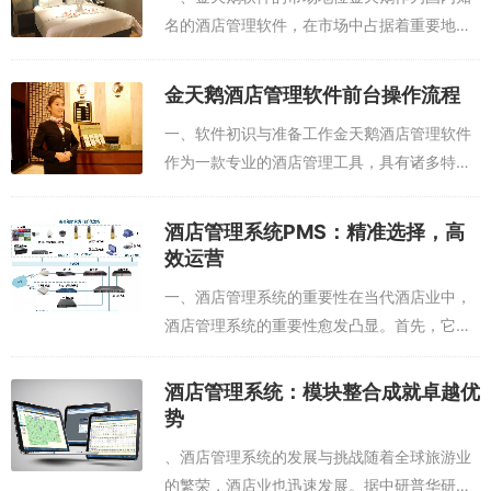
时...
可以促进员工之间的交流和学习，提高员工的综合素质和业务能力。
名的酒店管理软件，在市场中占据着重要地
员工参与管理是组织结构创新的另一个重要方面。通过赋予员工更多
位。其用户基数大，据相关数据显示，业务遍
的决策权和参与权，激发员工的工作积极性和创造力。例如，一些酒
及国内 31 家省级分支机构，覆盖超 300 座城
店实行 “员工提案制度”，鼓励员工提出合理化建议和创新方案，对被
金天鹅酒店管理软件前台操作流程
市 40000 + 各类型酒店，...
采纳的建议给予奖励。此外，酒店还可以通过员工代表大会、民主评
一、软件初识与准备工作金天鹅酒店管理软件
议等方式，让员工参与酒店的决策和管理，增强员工的归属感和忠诚
作为一款专业的酒店管理工具，具有诸多特
度。
性，为新用户提供了全面的入门指南。免费下
载：用户可以轻松通过网络免费获取金天鹅酒
（二）服务模式创新
酒店管理系统PMS：精准选择，高
店管理软件。无需额外费用，这为广大酒店管
效运营
理...
在服务模式方面，酒店也在不断创新以满足客户多样化需求。个性化
一、酒店管理系统的重要性在当代酒店业中，
服务是服务模式创新的重要内容之一。酒店通过建立客户档案，记录
酒店管理系统的重要性愈发凸显。首先，它极
客户的喜好、习惯等信息，为客户提供定制化的服务。例如，根据客
大地提升了管理效率。例如，智能前台服务可
户的特殊需求，为客户提供特定的房间布置、餐饮服务、旅游行程
以实现无人化操作，客人通过 VR 选房、自助
等，让客户感受到独特的关怀和服务。
酒店管理系统：模块整合成就卓越优
办理入住、续房、退房等手续，不仅节省...
智能化服务也是服务模式创新的重要趋势。酒店引入智能家居技术，
势
实现客房内的设备自动化控制，提高客人居住便利性。例如，客人可
、酒店管理系统的发展与挑战随着全球旅游业
以通过手机 APP 或智能语音助手控制房间内的灯光、空调、窗帘等设
的繁荣，酒店业也迅速发展。据中研普华研究