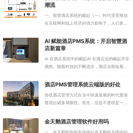
潮流
智能语音应答是大数据与人工智能技术在酒店管理中的又一重要应
用。利用自然语言处理技术和语音识别技术，酒店可以实现智能客服
一、智慧酒店系统的崛起（一）时代背景推动
与客人的语音交互。客人可以通过语音指令查询酒店信息、预订服
在互联网和线上经济的强力影响下，人们更偏
务、控制客房设备等，提高服务的便捷性和响应速度。同时，智能客
爱以互联网为媒介的商品流通方式，消费习惯
服还可以根据客人的需求和喜好，提供个性化的服务推荐和建议。
和需求也在不断变化和转型。酒店行业在消费
AI 赋能酒店PMS系统：开启智慧酒
市场和线上经济的双重作用下发生了深刻变
店新篇章
三、创新之处
化...
AI 在酒店系统中的崛起AI 在酒店业的崛起并非
偶然。随着科技的不断进步，酒店业面临着日
（一）组织结构创新
益激烈的竞争和客人不断变化的需求。为了在
市场中脱颖而出，众多酒店开始积极探索 AI 的
随着酒店行业的不断发展，组织结构创新成为酒店管理系统的重要变
酒店PMS管理系统云端版的好处
应用，以提升自身的竞争力。...
化之一。扁平化组织结构减少了管理层次，使信息传递更加迅速，决
传统酒店管理方式在当今快速发展的时代逐渐
策更加高效。例如，一些酒店采用 “总经理 — 部门经理 — 员工” 的三
显现出诸多局限性。首先，信息不透明是一个
级管理模式，减少了中间管理层，提高了组织灵活性和运营效率。
突出问题，各部门之间信息沟通不畅，导致服
跨部门协作打破了传统部门之间的壁垒，实现了资源共享和协同工
务效率低下。例如，客人在前台办理入住时，
作。例如，酒店的销售部门、餐饮部门和客房部门可以共同合作，为
金天鹅酒店管理软件好用吗
客房部可能还未准备好房间，造成客人等待
客户提供一站式服务，满足客户的多样化需求。同时，跨部门协作还
一、金天鹅软件的市场地位金天鹅作为国内知