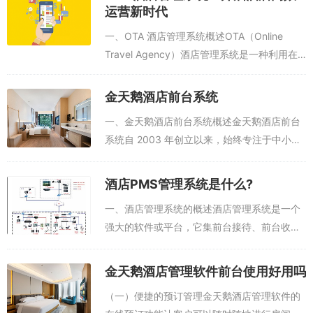
置子系统，进入全局配置菜单，进入操作员与权限管理窗口，在员工
运营新时代
列表里选择要授权的用户，在子模块的可编辑选框上打勾即可（√上
一、OTA 酒店管理系统概述OTA（Online
即该用户有权操作该模块），双击可实现单个一级模块的全选或反
Travel Agency）酒店管理系统是一种利用在
选。确定用户权限后，点击保存权限即可，用户授权成功。此外，还
线旅游平台来管理酒店业务的系统。它在酒店
可以通过在操作员与权限管理窗口，在员工列表里右键选择已有权限
行业中占据着至关重要的地位。随着互联网的
金天鹅酒店前台系统
用户，点击 “复制到 “按钮，弹出权限复制窗口。在复制到（员工号）
发展，在线旅游市场...
输入要给予权限的用户，确定即可实现将已有权限用户的操作权限全
一、金天鹅酒店前台系统概述金天鹅酒店前台
部复制给被复制员工号。
系统自 2003 年创立以来，始终专注于中小型
酒店前台系统的研发。在发展历程中，金天鹅
（四）营业规则配置
不断创新，行业首创四维金盾防漏体系，成功
酒店PMS管理系统是什么?
服务过汉庭、维也纳、格林豪泰等超过...
酒店营业规则在酒店管理系统中至关重要。营业规则指酒店或宾馆由
一、酒店管理系统的概述酒店管理系统是一个
管理层制定和公认或由代表人统一制定并通过的，在酒店管理系统里
强大的软件或平台，它集前台接待、前台收
指定和使用的条例和章程，例如酒店会员卡使用规则、会员积分 / 兑
银、客房管家、销售 POS、餐饮管理、娱乐管
换规则、退房时间、夜审时间、帐务处理规则等等。这些规则直接影
理、公关销售、财务查询、电话计费、系统维
金天鹅酒店管理软件前台使用好用吗
响着酒店的日常运营和管理。营业规则配置方法为：以管理员工号 ad
护、经理查询、工程维修等多个功能模块于...
min 登录系统配置子系统，进入全局配置菜单，进入全局变量配置窗
（一）便捷的预订管理金天鹅酒店管理软件的
口，在全局变量配置列表里对规则进行编辑。编辑方法是根据代码名