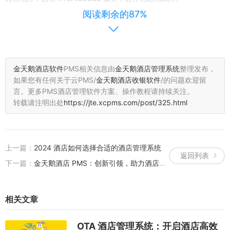
阅读剩余的87%
（二）酒店信息录入
点击进入酒店信息录入界面。在这里，押金单、帐单均以酒店信息中
的酒店名称为准。同时，押金条信息栏目可根据需要进行自定义编
金天鹅酒店软件
PMS相关信息由
金天鹅酒店管理系统
整理发布，
辑，确保信息的准确性和个性化。
如果您有任何关于云PMS/
金天鹅酒店收银软件
/的问题欢迎留
言。
更多PMS酒店管理软件方案、操作教程请持续关注。
（三）员工添加与授权
转载请注明出处
https://jte.xcpms.com/post/325.html
员工添加：软件的操作离不开操作员，所以我们得先为员工添加他们
的操作工号和使用权限。以管理员工号 admin 登录系统配置子系统，
上一篇：
2024 酒店如何选择合适的酒店管理系统
进入全局配置菜单，进入操作员与权限管理窗口，点击新增按钮，输
返回列表
入用户 id、用户名、密码，选择组（部门），在有效选框上打勾则代
下一篇：
金天鹅酒店 PMS：创新引领，助力酒店高效运营
表该用户是有效的，员工能使用该用户。点击保存用户，添加新用户
成功。
相关文章
员工授权：用户权限在酒店管理系统中即对操作员实现权限管理，有
相应权限才能进入相应模块和操作。以管理员工号 admin 登录系统配
OTA 酒店管理系统：开启酒店高效