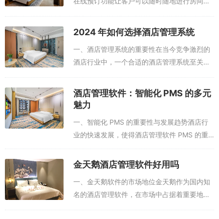
在线预订功能让客户可以随时随地进行房间预
称的说明，更改代码值，保存即可。比如夜审时间，即执行夜审的时
订，极大地提高了酒店的预订效率。房间分配
间，营业报表以夜审时间为准。夜审日为一个营业日，更改方法是点
功能能够根据客户需求和酒店实际情况，智能
2024 年如何选择酒店管理系统
击编辑按钮，在代码值里输入正确的夜审时间。再如客房退房时间，
地为客户分配最合适的房间。同时，客房状
客人押金单上的退房时间以此时间为标准。还有离店客人帐务处理权
一、酒店管理系统的重要性在当今竞争激烈的
态...
限控制，即对离店客人的帐务进行权限管理，要重新处理帐务必须通
酒店行业中，一个合适的酒店管理系统至关重
过管理员权限验证，才可重新结账。
要。它能够极大地提高酒店的运营效率。例
如，通过自动化的预订管理功能，可以快速处
酒店管理软件：智能化 PMS 的多元
三、前台基本操作技能
理客人的预订请求，减少人工操作的错误和时
魅力
间...
一、智能化 PMS 的重要性与发展趋势酒店行
业的快速发展，使得酒店管理软件 PMS 的重
要性日益凸显。PMS 集成了酒店运营的各个方
面，包括客房管理、预订管理、财务管理、客
金天鹅酒店管理软件好用吗
户信息管理等功能，是酒店高效...
一、金天鹅软件的市场地位金天鹅作为国内知
名的酒店管理软件，在市场中占据着重要地
位。其用户基数大，据相关数据显示，业务遍