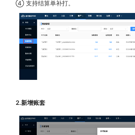
④ 支持结算单补打。
2.新增账套