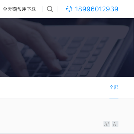
18996012939
金天鹅常用下载
全部