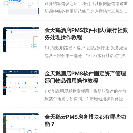
账务结算错误之后，我们可以根据撤销结账重
新调整账务并重新结账只允许撤销本班所结账
务，且不能包含夜审房费。先操作部分结账，
在操作撤销结账。...
金天鹅酒店PMS软件团队/旅行社账
务处理操作教程
1.功能说明路径：客户-团队/旅行社-账务处理
包含三部分第一部分：“团队/旅行社名称”“挂账
额度”第二部分：未结算账务，挂账总额=未结
总额+挂账剩余余额第三部分：已结算账务，
金天鹅酒店PMS软件固定资产管理
团队/旅行社已结账的账务，...
部门物品领用操作教程
1.功能说明易耗物资领用：将新的资产的存放
到某个地点，如房间。2.新增领用操作路径：
更多-资产-部门物品领用3.操作说明①查看：
查看领用易耗物资详细信息。②退库：将领用
金天鹅云PMS房务模块都有哪些功
的资产退还到库里。③维修：资产损...
能？