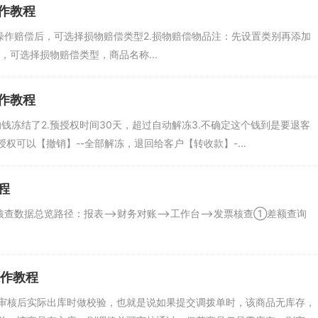
作教程
操作赔偿后，可选择损物赔偿类型2.损物赔偿物品注：先设置类别再添加
，可选择损物赔偿类型，商品名称...
作教程
的钱冻结了2.预授权时间30天，超过自动解冻3.不确定这个钱到是要退客
权可以【撤销】--全部解冻，退回给客户【转收款】-...
程
查数据总览路径：报表-->财务对账-->工作台-->发票核查①差额查询
操作教程
审核后实际出库时做校验，也就是说如果提交调拨单时，该商品无库存，