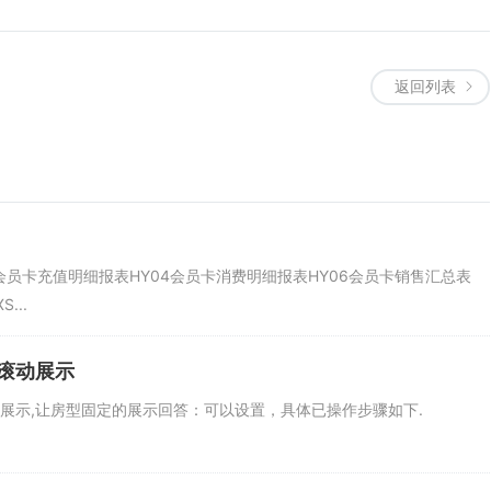
返回列表
3会员卡充值明细报表HY04会员卡消费明细报表HY06会员卡销售汇总表
...
滚动展示
动展示,让房型固定的展示回答：可以设置，具体已操作步骤如下.