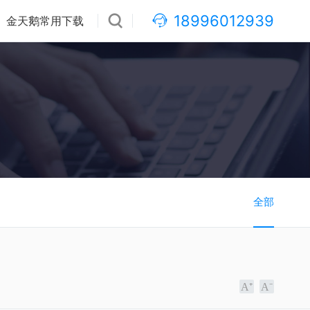
18996012939
金天鹅常用下载
全部