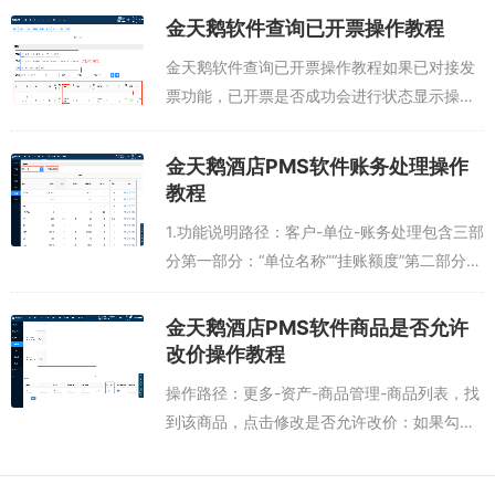
金天鹅软件查询已开票操作教程
金天鹅软件查询已开票操作教程如果已对接发
票功能，已开票是否成功会进行状态显示操作
路径：首页-开票申请-已开票注意：如果客人
忘记填写邮箱或者酒店手动添加的时候未填写
金天鹅酒店PMS软件账务处理操作
邮箱，发票开具后，不能再修改邮箱，只能...
教程
1.功能说明路径：客户-单位-账务处理包含三部
分第一部分：“单位名称”“挂账额度”第二部分：
未结算账务，挂账总额=未结总额+挂账剩余余
额第三部分：已结算账务，单位已结账的账
金天鹅酒店PMS软件商品是否允许
务，按收款方式显示2.预收款...
改价操作教程
操作路径：更多-资产-商品管理-商品列表，找
到该商品，点击修改是否允许改价：如果勾
选，则表示允许前台对小商品进行改价，如果
不勾选，则表示不允许前台对小商品进行改