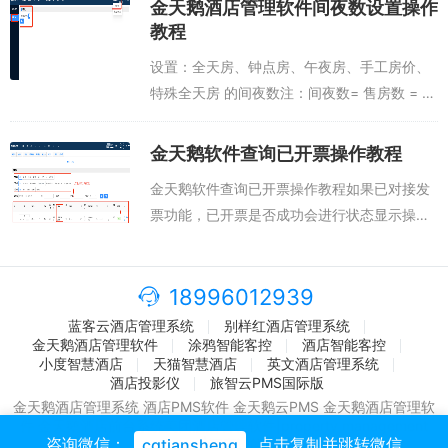
金天鹅酒店管理软件间夜数设置操作
能说明：1...
教程
设置：全天房、钟点房、午夜房、手工房价、
特殊全天房 的间夜数注：间夜数= 售房数 = 一
笔房间账务1.确认是否允许门店进行间夜数设
置集团开启开关，门店才可设置，否则统一由
金天鹅软件查询已开票操作教程
集团设置。操作路径：当前登录酒...
金天鹅软件查询已开票操作教程如果已对接发
票功能，已开票是否成功会进行状态显示操作
路径：首页-开票申请-已开票注意：如果客人
忘记填写邮箱或者酒店手动添加的时候未填写
邮箱，发票开具后，不能再修改邮箱，只能...
18996012939
蓝客云酒店管理系统
别样红酒店管理系统
金天鹅酒店管理软件
涂鸦智能客控
酒店智能客控
小度智慧酒店
天猫智慧酒店
英文酒店管理系统
酒店投影仪
旅智云PMS国际版
金天鹅酒店管理系统 酒店PMS软件 金天鹅云PMS 金天鹅酒店管理软
件 金天鹅酒店前台系统
美团酒店管理软件
|
property management
咨询微信：
点击复制并跳转微信
cqtiansheng
system
|
酒店智能客控