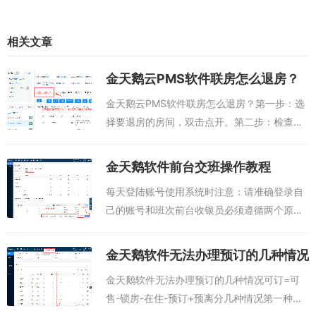
相关文章
金天鹅云PMS软件联房怎么退房？
金天鹅云PMS软件联房怎么退房？第一步：选
择要退房的房间，双击点开。第二步：检查消
费是否正确，如果有商品、赔偿等级的入账。
这个时候可能提示应退、应收。重点：这里的
金天鹅软件前台交班操作教程
应收和应退只是说明该房间的付款和消费的...
每天登陆账号使用系统时注意：请准确登录自
己的账号和班次前台收银员必须遵循两个原
则：1.收什么入什么；收多少钱入多少钱，收
钱入账；2.结账时、系统提示找钱或者实收多
金天鹅软件无法办理预订的几种情况
少，必须按照系统走，如果账目不对，调整...
金天鹅软件无法办理预订的几种情况可订=可
售-锁房-在住-预订+预离分几种情况第一种：