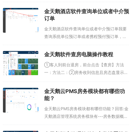
可订数0，表示此房型没有房间了第二种：锁
房或者维修房，不可订...
金天鹅酒店软件查询单位或者中介预
订单
金天鹅酒店软件查询单位或者中介预订单我要
查询系统单位预订单或者携程预付预订单，我
可以在“客户名”选择对应单位或者中介，然后
点击查询，可以查出当前单位/中介的所有预订
金天鹅软件查房电脑操作教程
单。或者在“订单来源”选择对应中介，...
①客人到前台退房，前台点击【查房】方法
一：方法二：②房务收到信息且房态盘显示
【查】③房务去到此房间进行查房，如果有
【小商品】或【赔偿】的消费，直接录入（或
金天鹅云PMS房务模块都有哪些功
者同步前台录入）④完成后点击【OK房】方
能？
法一：...
金天鹅云PMS房务模块都有哪些功能？回答:金
天鹅酒店管理系统房务模块有---房务数据概
览、维修记录、锁房记录、房态日志、房扫管
理、能耗管理、能耗重置日志。 具体模块功