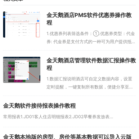
金天鹅酒店PMS软件优惠券操作教
程
1.优惠券列表筛选条件：①.优惠券类型：代金
券: 代金券是支付方式的一种可为用户提供抵扣
现金服务使用代金券，房费不变可设置满减折
扣券:可为用户提供消费折扣按设定折扣比例折
金天鹅酒店管理软件数据汇报操作教
算房费使用折扣券房价...
程
1.数据汇报说明酒店可自定义数据内容，设置
定时提醒，一键复制所有数据，便捷分享至酒
店内部群，为酒店快速动态决策提供数据支
持，抓住一切机会提高收益。新增公式预期出
金天鹅软件接待报表操作教程
租率：在住+预订-预离）/可售可售房数：...
常用报表1.JD01客人住店明细报表2.JD02早餐券发放表...
金天鹅本地版的房型、房价等基本数据可以导入云版