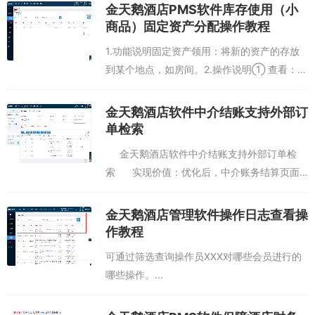
改预订单查询“预抵日期”选择要查询的日期与
金天鹅酒店PMS软件库存使用（小
时间之后查询。...
商品）固定资产分配操作教程
1.功能说明固定资产领用：将新的资产的存放
到某个地点，如房间。2.操作说明① 查看：查
看领用固定资产详细信息。② 退库：将领用
的资产退还到库里。③ 维修：资产损坏需花
金天鹅酒店软件中介结账支持外部订
钱维修，此处记录会体现到总维修产生...
单检索
金天鹅酒店软件中介结账支持外部订单检
索 实现价值：优化后，中介账务结算页面
新增搜索框，框内内容显示“请输入外部订单
号”，...
金天鹅酒店管理软件操作日志查看操
作教程
可通过筛选查询操作员XXX对哪些会员进行的
哪些操作。...