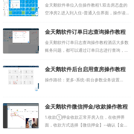
金天鹅软件单位入住操作教程1.双击房态盘的
空净房2.进入到入住-普通入住界面，操作读身
份证后/输入入住人姓名，客源类型选择单位名
称，带*为必填，进行订单保存即可。注意：此
金天鹅软件订单日志查询操作教程
截图处，销售员值为空，需要对该...
金天鹅软件订单日志查询操作教程酒店大多数
账务问题，都可以通过订单日志进行查询，如
换房，改价等。进入房间账务明细，找到“订单
号”点击—>“订单日志”操作人：SYS 是指系统
金天鹅软件后台启用查房操作教程
（自动）或者通过订单—&...
操作路径：更多-系统-前台参数业务设置...
金天鹅软件微信押金/收款操作教程
1.收款①押金收款正常开房入住，在收押界
面，收款方式选择【微信押金】--确认【金
额】 --鼠标光标放在【授权码】一栏，通过扫