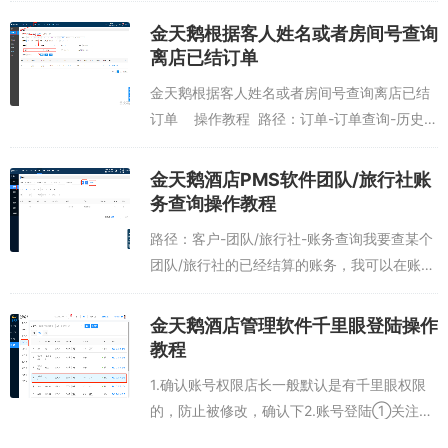
码设备扫描客户付款码，完成收款。微信押金
金天鹅根据客人姓名或者房间号查询
=微信收款②在住收款打开房间账务，选...
离店已结订单
金天鹅根据客人姓名或者房间号查询离店已结
订单 操作教程 路径：订单-订单查询-历史订
单-输入姓名与房号-查询我要查询离店客人小
花的订单，我可以在历史订单，查询通过...
金天鹅酒店PMS软件团队/旅行社账
务查询操作教程
路径：客户-团队/旅行社-账务查询我要查某个
团队/旅行社的已经结算的账务，我可以在账务
查询选择对对应团队/旅行社，结账状态选择
“已结”就可以查询该团队/旅行社已结算的账
金天鹅酒店管理软件千里眼登陆操作
务。...
教程
1.确认账号权限店长一般默认是有千里眼权限
的，防止被修改，确认下2.账号登陆①关注金
天鹅微信公众号②菜单栏选择【2号店长】③