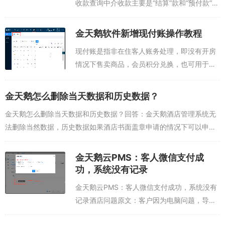
收款查询中介收款主要是“结算”款和“预付款”，
其中预付款是与中介签约时中介付给酒店的订
金，结算款是中介月结，季度结账时打给客户
金天鹅软件新增现付账操作教程
的结算金。...
现付账是指非在住客人账务处理，即没有开房
情况下售卖商品，会员积分兑换，也可用于财
务平账。注意：非客房吧账务不会进交班数据
统计。查询销售时间不能超过三十一天！1.添
金天鹅怎么删除当天数据和历史数据？
加小商品后，可选择收款方式。目前支持现...
金天鹅怎么删除当天数据和历史数据？回答：金天鹅酒店管理系统无
法删除当然数据，历史数据如果酒店书面盖章申请的情况下可以申请
清零，但是不能针对性删除或者增加数据，只能全部清零。酒店管理
系统是一个很严谨的软...
金天鹅云PMS：客人微信支付成
功，系统没有记录
金天鹅云PMS：客人微信支付成功，系统没有
记录酒店问题原文：客户因为电脑问题，导致
微信支付成功，金天鹅软件上没有记录，这种