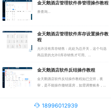
该怎么处理？操作教程：酒店自行操作补录，
金天鹅酒店管理软件券管理操作教程
将账务录入到pms。入账项目、及商户订...
券查询...
金天鹅酒店管理软件库存设置操作教
程
允许没有库存销售：此处为总开关，这个勾选
商品里的允许0库存销售才可用。...
金天鹅酒店软件反结操作教程
金天鹅酒店软件反结操作教程如已交班，夜
审，是不能操作撤销退房，如需调整账务，可
进行反结。任何时候，调整账务都可以进行反
结。操作路径：订单—>订单查询—>历史订
单，搜索已离店订单，如进行“撤...
18996012939