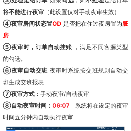
③处理走结订单
如果
勾选
，则
不处理
走结订单
将
不能
进行
夜审
（此设置仅对手动夜审生效）
④夜审房间状态置
OD
是否把在住过夜房置为
脏
房
⑤夜审时，订单自动挂账
，满足不同客源类型
的勾选。
⑥夜审自动交班
夜审时系统按交班规则自动交
班生成交班报表
⑦夜审方式：
手动夜审/自动夜审
⑧自动夜审时间：
06:07
系统将在设定的夜审
时间五分钟内自动执行夜审