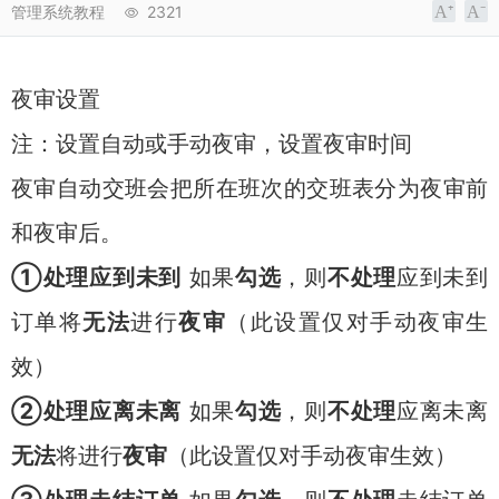
管理系统教程
2321
夜审设置
注：设置自动或手动夜审，设置夜审时间
夜审自动交班会把所在班次的交班表分为夜审前
和夜审后。
①处理应到未到
如果
勾选
，则
不处理
应到未到
订单将
无法
进行
夜审
（此设置仅对手动夜审生
效）
②处理应离未离
如果
勾选
，则
不处理
应离未离
无法
将进行
夜审
（此设置仅对手动夜审生效）