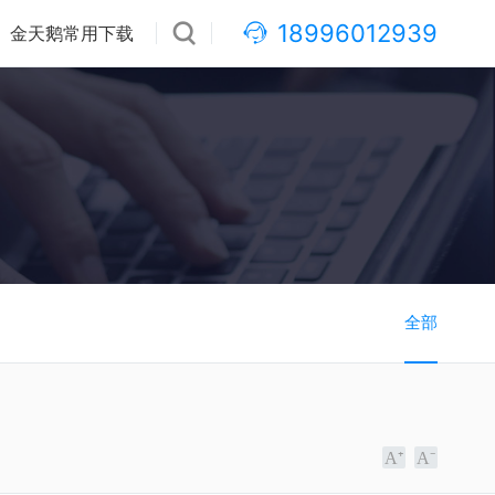
18996012939
金天鹅常用下载
全部