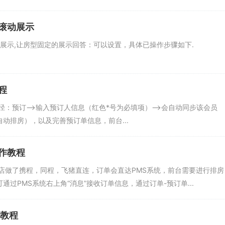
滚动展示
动展示,让房型固定的展示回答：可以设置，具体已操作步骤如下.
程
径：预订—>输入预订人信息（红色*号为必填项）—>会自动同步该会员
动排房），以及完善预订单信息，前台...
作教程
店做了携程，同程，飞猪直连，订单会直达PMS系统，前台需要进行排房
通过PMS系统右上角“消息”接收订单信息，通过订单-预订单...
作教程