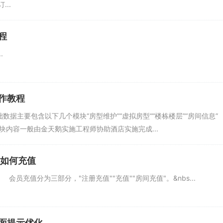
..
程
.
作教程
数据主要包含以下几个模块“房型维护”“虚拟房型““楼栋楼层”“房间信息”
此模块内容一般由金天鹅实施工程师协助酒店实施完成...
员如何充值
员充值分为三部分，"注册充值""充值""房间充值"。&nbs...
面提示优化