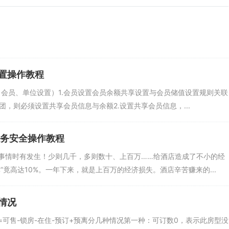
置操作教程
（会员、单位设置）1.会员设置会员余额共享设置与会员储值设置规则关联
团，则必须设置共享会员信息与余额2.设置共享会员信息，...
财务安全操作教程
事情时有发生！少则几千，多则数十、上百万……给酒店造成了不小的经
”竟高达10%。一年下来，就是上百万的经济损失。酒店辛苦赚来的...
情况
可售-锁房-在住-预订+预离分几种情况第一种：可订数0，表示此房型没