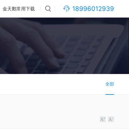
18996012939
金天鹅常用下载
全部