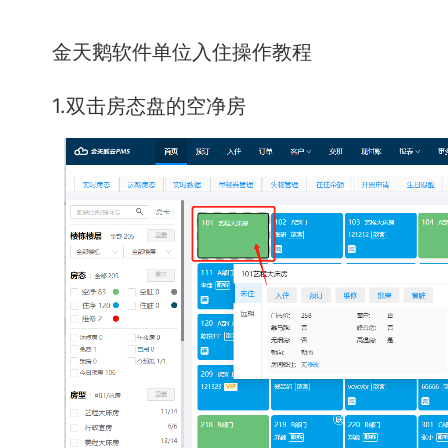
金天鹅软件单位入住操作教程
1.双击房态盘的空净房