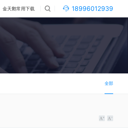
18996012939
金天鹅常用下载
全部