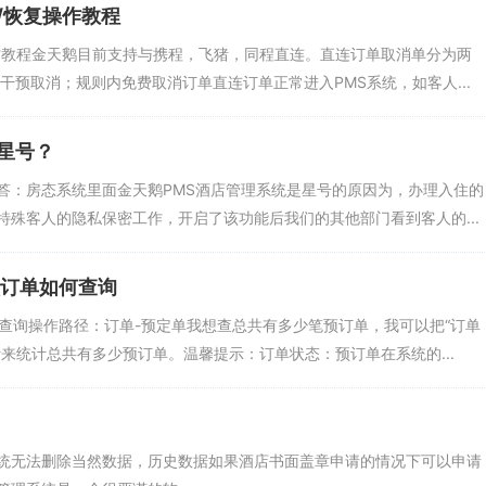
/恢复操作教程
作教程金天鹅目前支持与携程，飞猪，同程直连。直连订单取消单分为两
干预取消；规则内免费取消订单直连订单正常进入PMS系统，如客人...
星号？
答：房态系统里面金天鹅PMS酒店管理系统是星号的原因为，办理入住的
殊客人的隐私保密工作，开启了该功能后我们的其他部门看到客人的...
预订单如何查询
查询操作路径：订单-预定单我想查总共有多少笔预订单，我可以把“订单
来统计总共有多少预订单。温馨提示：订单状态：预订单在系统的...
统无法删除当然数据，历史数据如果酒店书面盖章申请的情况下可以申请