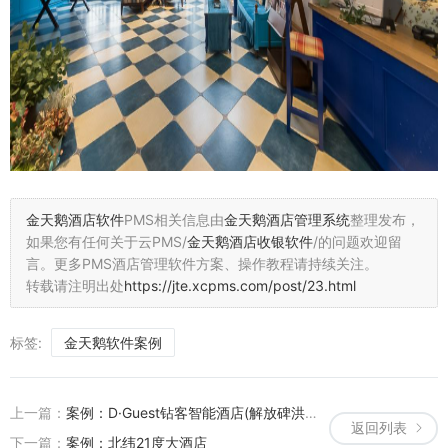
金天鹅酒店软件
PMS相关信息由
金天鹅酒店管理系统
整理发布，
如果您有任何关于云PMS/
金天鹅酒店收银软件
/的问题欢迎留
言。
更多PMS酒店管理软件方案、操作教程请持续关注。
转载请注明出处
https://jte.xcpms.com/post/23.html
标签:
金天鹅软件案例
上一篇：
案例：D·Guest钻客智能酒店(解放碑洪崖洞店)
返回列表
下一篇：
案例：北纬21度大酒店